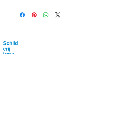
Schild
erij
laten
maken
© 2015 by Kattenoppas Zwanenburg
KvK
67579175
Pricacy Policy:
Volg
Kattenoppas Zwanenburg op
facebook
Tevreden katten