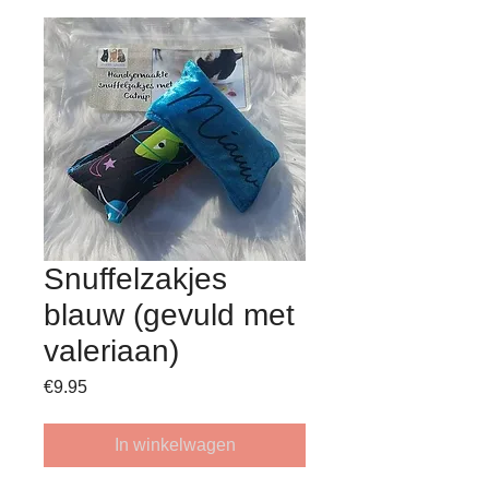
Snuffelzakjes
blauw (gevuld met
valeriaan)
Prijs
€9.95
In winkelwagen