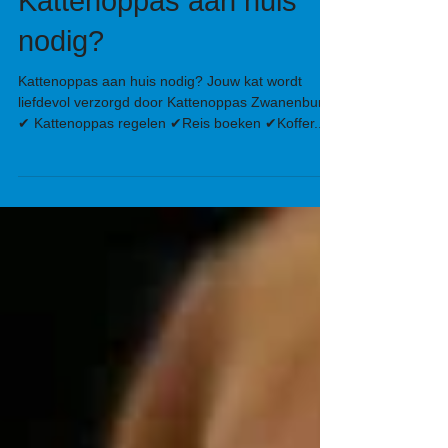
Kattenoppas aan huis
nodig?
Kattenoppas aan huis nodig? Jouw kat wordt
liefdevol verzorgd door Kattenoppas Zwanenburg.
✔ Kattenoppas regelen ✔Reis boeken ✔Koffer...