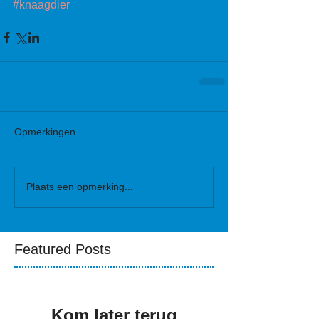
#knaagdier
Opmerkingen
Plaats een opmerking...
Featured Posts
Kom later terug