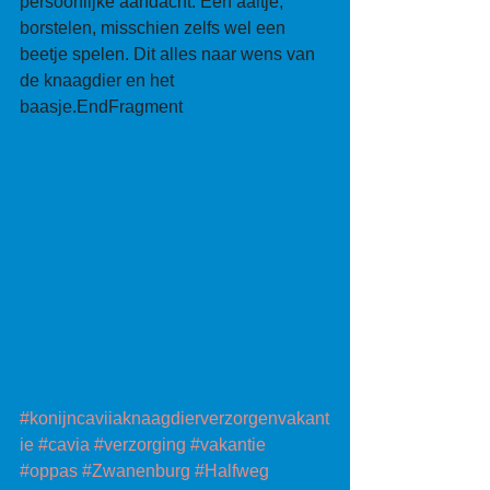
persoonlijke aandacht. Een aaitje, 
borstelen, misschien zelfs wel een 
beetje spelen. Dit alles naar wens van 
de knaagdier en het 
baasje.EndFragment 
#konijncaviiaknaagdierverzorgenvakant
ie
#cavia
#verzorging
#vakantie
#oppas
#Zwanenburg
#Halfweg