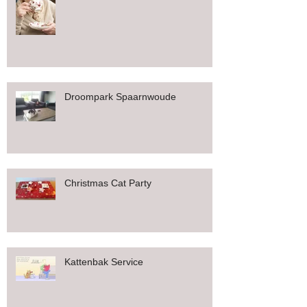
Droompark Spaarnwoude
Christmas Cat Party
Kattenbak Service