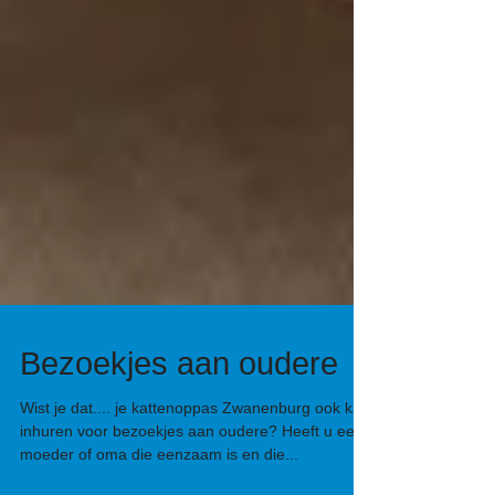
Bezoekjes aan oudere
Wist je dat.... je kattenoppas Zwanenburg ook kan
inhuren voor bezoekjes aan oudere? Heeft u een
moeder of oma die eenzaam is en die...