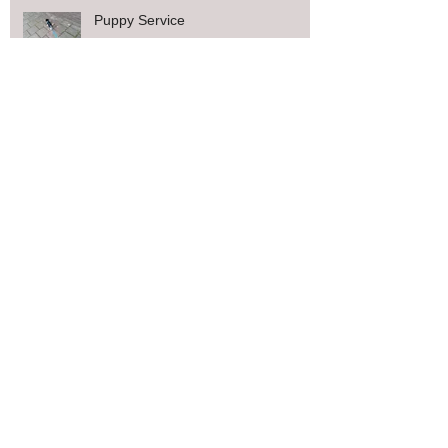
Puppy Service
Archive
april 2016
(2)
2 posts
maart 2016
(1)
1 post
december 2015
(6)
6 posts
november 2015
(3)
3 posts
september 2015
(1)
1 post
juli 2015
(9)
9 posts
juni 2015
(5)
5 posts
mei 2015
(3)
3 posts
Search By Tags