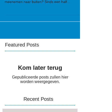
Dat u een hond buiten uitlaat, is logisch. Maar wist
u dat sommige mensen ook hun kat aan de lijn
meenemen naar buiten? Sinds een half...
Featured Posts
Kom later terug
Gepubliceerde posts zullen hier
worden weergegeven.
Recent Posts