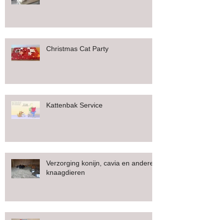
Christmas Cat Party
Kattenbak Service
Verzorging konijn, cavia en andere
knaagdieren