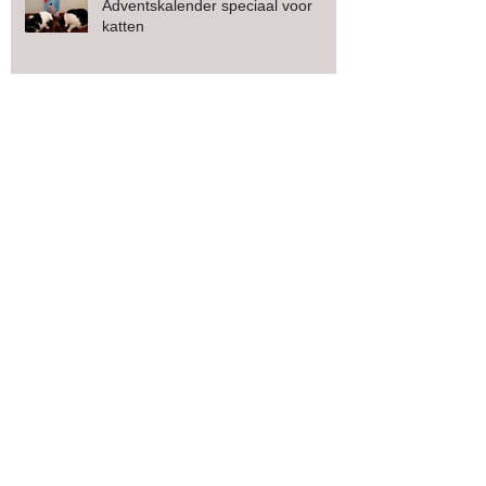
Adventskalender speciaal voor
katten
Honden uitlaatdienst
Puppy Service
Archive
april 2016
(2)
2 posts
maart 2016
(1)
1 post
december 2015
(6)
6 posts