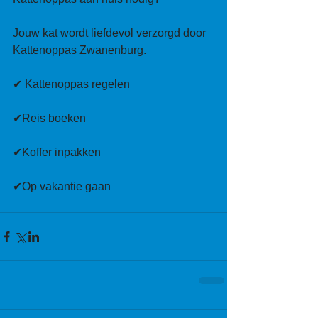
Jouw kat wordt liefdevol verzorgd door 
Kattenoppas Zwanenburg.
✔ Kattenoppas regelen
✔Reis boeken
✔Koffer inpakken
✔Op vakantie gaan