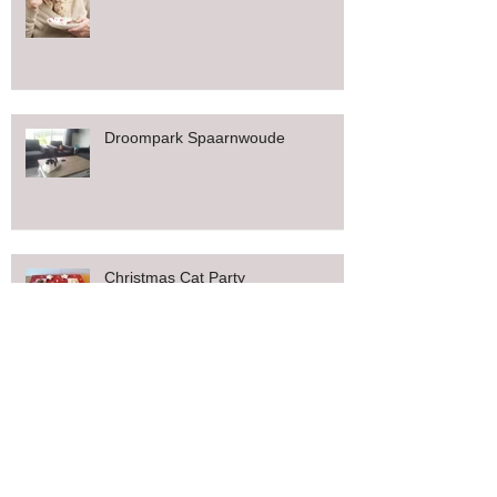
Droompark Spaarnwoude
Christmas Cat Party
Kattenbak Service