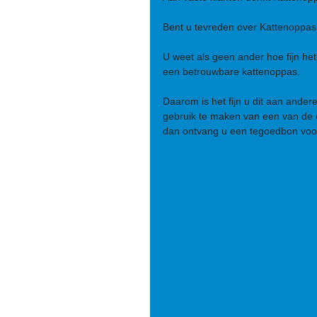
Bent u tevreden over Kattenoppa
U weet als geen ander hoe fijn het
een betrouwbare kattenoppas.
Daarom is het fijn u dit aan andere
gebruik te maken van een van de 
dan ontvang u een tegoedbon voo