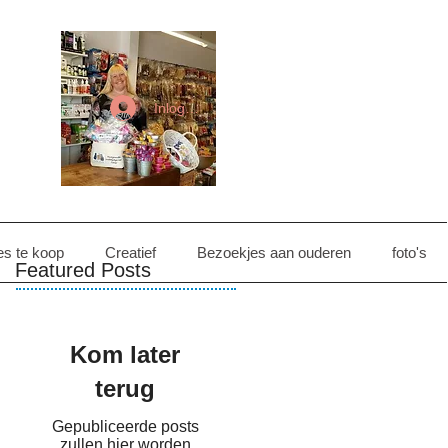
Inloggen
es te koop
Creatief
Bezoekjes aan ouderen
foto's
Featured Posts
Kom later
terug
Gepubliceerde posts
zullen hier worden