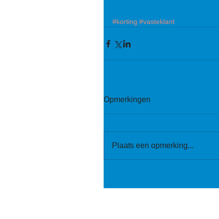
#korting
#vasteklant
Opmerkingen
Plaats een opmerking...