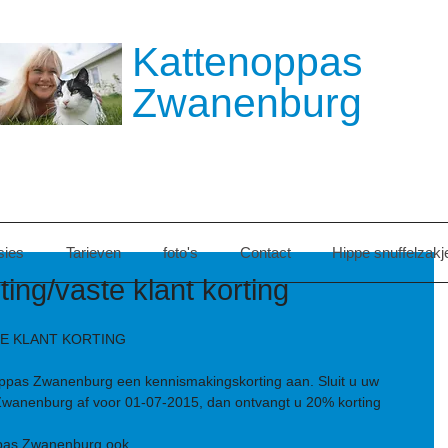
​​Kattenoppas
Zwanenburg
sies
Tarieven
foto's
Contact
Hippe snuffelzakj
ing/vaste klant korting
E KLANT KORTING 
oppas Zwanenburg een kennismakingskorting aan. Sluit u uw 
Zwanenburg af voor 01-07-2015, dan ontvangt u 20% korting 
pas Zwanenburg ook....