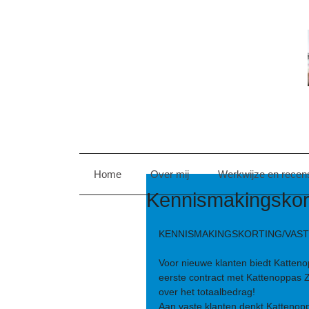
Home
Over mij
Werkwijze en recen
Kennismakingskort
KENNISMAKINGSKORTING/VAST
Voor nieuwe klanten biedt Katten
eerste contract met Kattenoppas 
over het totaalbedrag! 
Aan vaste klanten denkt Kattenop