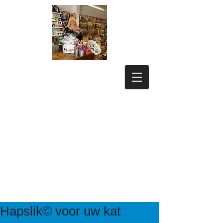
Hapslik© voor uw kat