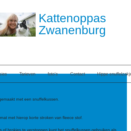
​​Kattenoppas
Zwanenburg
sies
Tarieven
foto's
Contact
Hippe snuffelzakj
 gemaakt met een snuffelkussen. 
 mat met hierop korte stroken van fleece stof.
 of brokjes te verstoppen kunt het snuffelkussen gebruiken als 