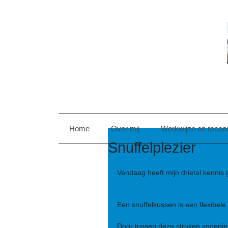
Home
Over mij
Werkwijze en recen
Snuffelplezier
Vandaag heeft mijn drietal kennis
Een snuffelkussen is een flexibele
Door tussen deze stroken snoepjes