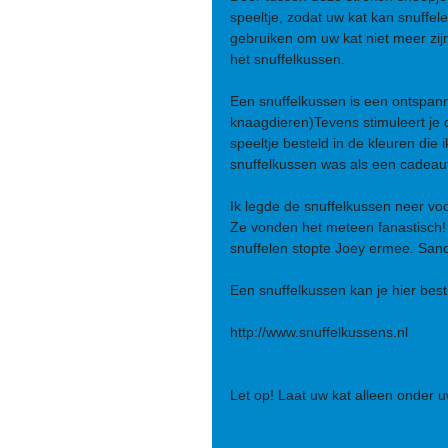
speeltje, zodat uw kat kan snuffel
gebruiken om uw kat niet meer zijn
het snuffelkussen.
Een snuffelkussen is een ontspann
knaagdieren)Tevens stimuleert je d
speeltje besteld in de kleuren die
snuffelkussen was als een cadeaut
Ik legde de snuffelkussen neer voo
Ze vonden het meteen fanastisch! 
snuffelen stopte Joey ermee. Sand
Een snuffelkussen kan je hier best
http://www.snuffelkussens.nl 
Let op! Laat uw kat alleen onder 