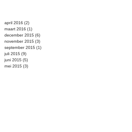
april 2016
(2)
2 posts
maart 2016
(1)
1 post
december 2015
(6)
6 posts
november 2015
(3)
3 posts
september 2015
(1)
1 post
juli 2015
(9)
9 posts
juni 2015
(5)
5 posts
mei 2015
(3)
3 posts