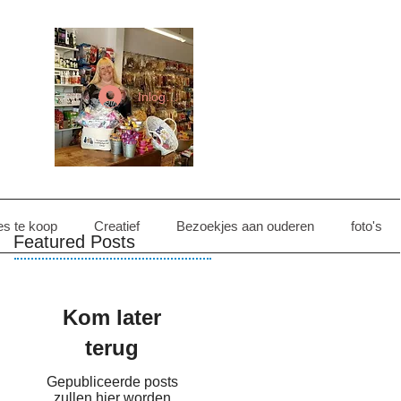
Inloggen
es te koop
Creatief
Bezoekjes aan ouderen
foto's
Featured Posts
Kom later
terug
Gepubliceerde posts
zullen hier worden