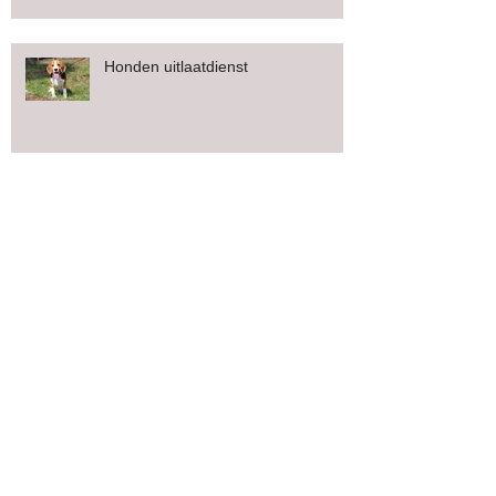
Honden uitlaatdienst
Puppy Service
Archive
april 2016
(2)
2 posts
maart 2016
(1)
1 post
december 2015
(6)
6 posts
november 2015
(3)
3 posts
september 2015
(1)
1 post
juli 2015
(9)
9 posts